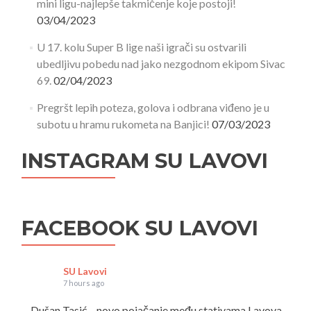
mini ligu-najlepše takmičenje koje postoji!
03/04/2023
U 17. kolu Super B lige naši igrači su ostvarili
ubedljivu pobedu nad jako nezgodnom ekipom Sivac
69.
02/04/2023
Pregršt lepih poteza, golova i odbrana viđeno je u
subotu u hramu rukometa na Banjici!
07/03/2023
INSTAGRAM SU LAVOVI
FACEBOOK SU LAVOVI
SU Lavovi
7 hours ago
Dušan Tasić – novo pojačanje među stativama Lavova