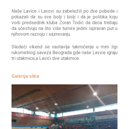
Naše Lavice i Lavovi su zabeležili po dve pobede i
pokazali da su sve bolji i bolji i da je politika koju
vodi predsednik kluba Zoran Todić da deca trebaju
da učestvuju na što više turnira jedini ispravan put u
njihovom razvoju i sazrevanju.
Sledeći vikend se nastavlja takmičenje u mini ligi
rukometnog saveza Beograda gde naše Lavice igraju
tri utakmice,a Lavići dve utakmice.
Galerija slika