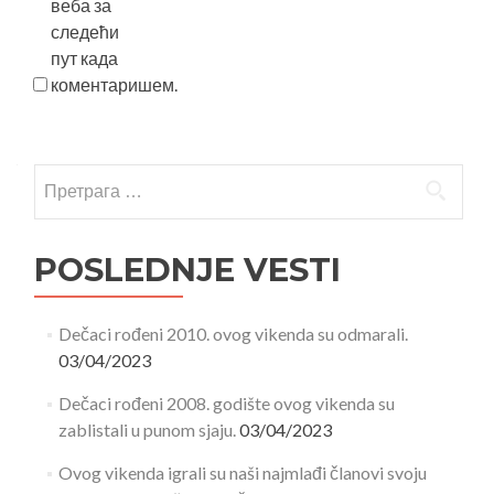
веба за
следећи
пут када
коментаришем.
POSLEDNJE VESTI
Dečaci rođeni 2010. ovog vikenda su odmarali.
03/04/2023
Dečaci rođeni 2008. godište ovog vikenda su
zablistali u punom sjaju.
03/04/2023
Ovog vikenda igrali su naši najmlađi članovi svoju