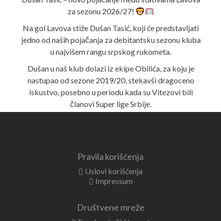
za sezonu 2026/27!
Na gol Lavova stiže Dušan Tasić, koji će predstavljati
jedno od naših pojačanja za debitantsku sezonu kluba
u najvišem rangu srpskog rukometa.
Dušan u naš klub dolazi iz ekipe Obilića, za koju je
nastupao od sezone 2019/20, stekavši dragoceno
iskustvo, posebno u periodu kada su Vitezovi bili
članovi Super lige Srbije.
Iako ima svega 25 godina, iza sebe već ima veliki broj
ozbiljnih utakmica i iskustvo igranja na najvišem
nivou, zbog čega verujemo da će biti jedan od važnih
Pravila korišćenja
oslonaca naše ekipe u predstojećoj sezoni.
Uslovi korišćenja
Pored rukometnih kvaliteta, Dušan je poznat i po
Impressum
tome što uspešno usklađuje sportske i akademske
obaveze, kao student Elektrotehničkog fakulteta
Društvene mreže
Univerziteta u Beogradu, što dovoljno govori o
njegovoj posvećenosti, disciplini i karakteru.