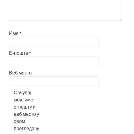
Име
*
Е-пошта
*
Веб место
Сачувај
моје име,
е-пошту и
веб место у
овом
прегледачу