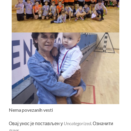
Nema povezanih vesti
Овај унос је постављен у
Uncategorized
. Означити
линк
.