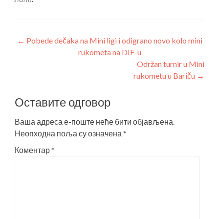
←
Pobede dečaka na Mini ligi i odigrano novo kolo mini
rukometa na DIF-u
Održan turnir u Mini
rukometu u Bariču
→
Оставите одговор
Ваша адреса е-поште неће бити објављена.
Неопходна поља су означена
*
Коментар
*