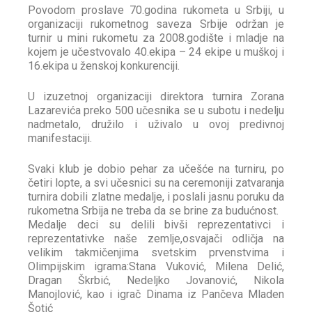
Povodom proslave 70.godina rukometa u Srbiji, u
organizaciji rukometnog saveza Srbije održan je
turnir u mini rukometu za 2008.godište i mladje na
kojem je učestvovalo 40.ekipa – 24 ekipe u muškoj i
16.ekipa u ženskoj konkurenciji.
U izuzetnoj organizaciji direktora turnira Zorana
Lazarevića preko 500 učesnika se u subotu i nedelju
nadmetalo, družilo i uživalo u ovoj predivnoj
manifestaciji.
Svaki klub je dobio pehar za učešće na turniru, po
četiri lopte, a svi učesnici su na ceremoniji zatvaranja
turnira dobili zlatne medalje, i poslali jasnu poruku da
rukometna Srbija ne treba da se brine za budućnost.
Medalje deci su delili bivši reprezentativci i
reprezentativke naše zemlje,osvajači odličja na
velikim takmičenjima svetskim prvenstvima i
Olimpijskim igrama:Stana Vuković, Milena Delić,
Dragan Škrbić, Nedeljko Jovanović, Nikola
Manojlović, kao i igrač Dinama iz Pančeva Mladen
Šotić