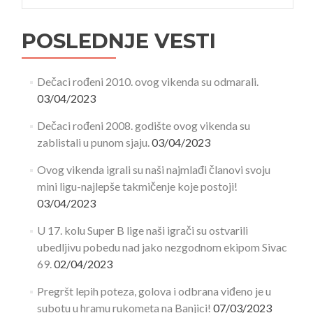
POSLEDNJE VESTI
Dečaci rođeni 2010. ovog vikenda su odmarali.
03/04/2023
Dečaci rođeni 2008. godište ovog vikenda su
zablistali u punom sjaju.
03/04/2023
Ovog vikenda igrali su naši najmlađi članovi svoju
mini ligu-najlepše takmičenje koje postoji!
03/04/2023
U 17. kolu Super B lige naši igrači su ostvarili
ubedljivu pobedu nad jako nezgodnom ekipom Sivac
69.
02/04/2023
Pregršt lepih poteza, golova i odbrana viđeno je u
subotu u hramu rukometa na Banjici!
07/03/2023