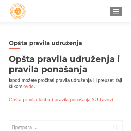
УКЉУЧ
Opšta pravila udruženja
Opšta pravila udruženja i
pravila ponašanja
Ispod možete pročitati pravila udruženja ili preuzeti fajl
klikom
ovde
.
Opšta-pravila-kluba-i-pravila-ponašanja-SU-Lavovi
Претрага
за: