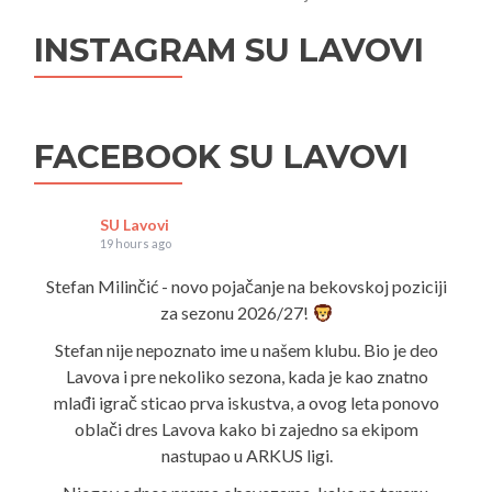
INSTAGRAM SU LAVOVI
FACEBOOK SU LAVOVI
SU Lavovi
19 hours ago
Stefan Milinčić - novo pojačanje na bekovskoj poziciji
za sezonu 2026/27!
Stefan nije nepoznato ime u našem klubu. Bio je deo
Lavova i pre nekoliko sezona, kada je kao znatno
mlađi igrač sticao prva iskustva, a ovog leta ponovo
oblači dres Lavova kako bi zajedno sa ekipom
nastupao u ARKUS ligi.